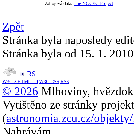
Zdrojová data:
The NGC/IC Project
Zpět
Stránka byla naposledy edi
Stránka byla od 15. 1. 201
RS
W3C
XHTML 1.0
W3C
CSS
RSS
© 2026
Mlhoviny, hvězdoku
Vytištěno ze stránky projek
(
astronomia.zcu.cz/objekty
Nahrávám...