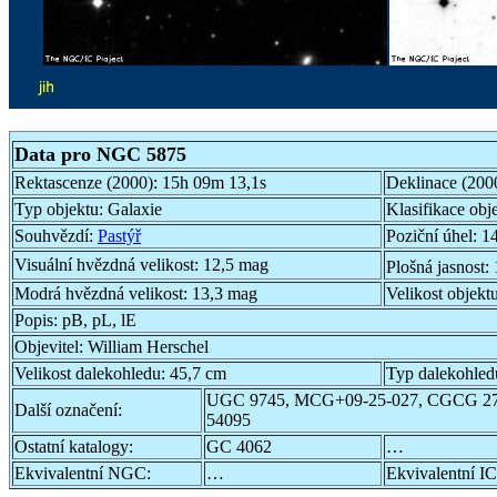
Data pro NGC 5875
Rektascenze (2000):
15h 09m 13,1s
Deklinace (200
Typ objektu:
Galaxie
Klasifikace obj
Souhvězdí:
Pastýř
Poziční úhel:
14
Visuální hvězdná velikost:
12,5 mag
Plošná jasnost:
Modrá hvězdná velikost:
13,3 mag
Velikost objekt
Popis:
pB, pL, lE
Objevitel:
William Herschel
Velikost dalekohledu:
45,7 cm
Typ dalekohled
UGC 9745, MCG+09-25-027, CGCG 27
Další označení:
54095
Ostatní katalogy:
GC 4062
…
Ekvivalentní NGC:
…
Ekvivalentní IC