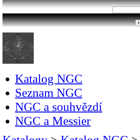
Katalog NGC
Seznam NGC
NGC a souhvězdí
NGC a Messier
Katalogy
>
Katalog NGC
>