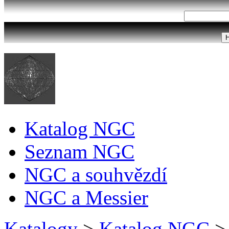
Katalog NGC
Seznam NGC
NGC a souhvězdí
NGC a Messier
Katalogy
>
Katalog NGC
>