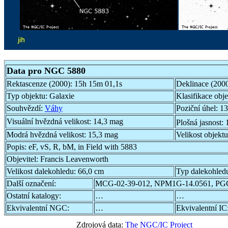
Data pro NGC 5880
Rektascenze (2000):
15h 15m 01,1s
Deklinace (200
Typ objektu:
Galaxie
Klasifikace obj
Souhvězdí:
Váhy
Poziční úhel:
13
Visuální hvězdná velikost:
14,3 mag
Plošná jasnost:
Modrá hvězdná velikost:
15,3 mag
Velikost objekt
Popis:
eF, vS, R, bM, in Field with 5883
Objevitel:
Francis Leavenworth
Velikost dalekohledu:
66,0 cm
Typ dalekohled
Další označení:
MCG-02-39-012, NPM1G-14.0561, PG
Ostatní katalogy:
…
…
Ekvivalentní NGC:
…
Ekvivalentní IC
Zdrojová data:
The NGC/IC Project