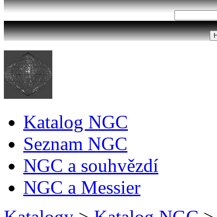
Katalog NGC
Seznam NGC
NGC a souhvězdí
NGC a Messier
Katalogy
>
Katalog NGC
>