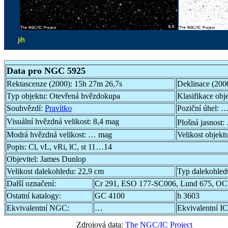
Data pro NGC 5925
Rektascenze (2000):
15h 27m 26,7s
Deklinace (200
Typ objektu:
Otevřená hvězdokupa
Klasifikace obj
Souhvězdí:
Pravítko
Poziční úhel:
…
Visuální hvězdná velikost:
8,4 mag
Plošná jasnost:
Modrá hvězdná velikost:
… mag
Velikost objekt
Popis:
Cl, vL, vRi, lC, st 11…14
Objevitel:
James Dunlop
Velikost dalekohledu:
22,9 cm
Typ dalekohled
Další označení:
Cr 291, ESO 177-SC006, Lund 675, OC
Ostatní katalogy:
GC 4100
h 3603
Ekvivalentní NGC:
…
Ekvivalentní IC
Zdrojová data:
The NGC/IC Project