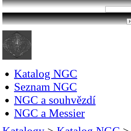
Katalog NGC
Seznam NGC
NGC a souhvězdí
NGC a Messier
Katalogy
>
Katalog NGC
>