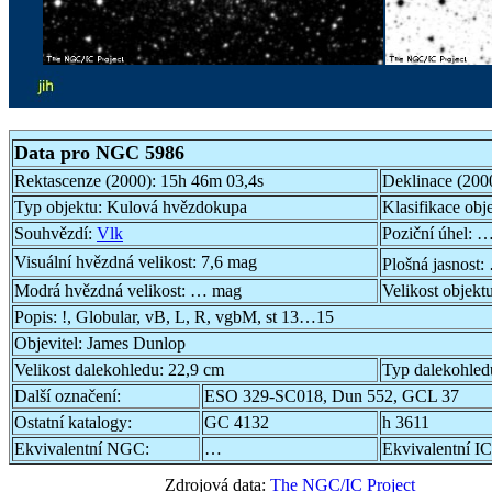
Data pro NGC 5986
Rektascenze (2000):
15h 46m 03,4s
Deklinace (200
Typ objektu:
Kulová hvězdokupa
Klasifikace obj
Souhvězdí:
Vlk
Poziční úhel:
…
Visuální hvězdná velikost:
7,6 mag
Plošná jasnost:
Modrá hvězdná velikost:
… mag
Velikost objekt
Popis:
!, Globular, vB, L, R, vgbM, st 13…15
Objevitel:
James Dunlop
Velikost dalekohledu:
22,9 cm
Typ dalekohled
Další označení:
ESO 329-SC018, Dun 552, GCL 37
Ostatní katalogy:
GC 4132
h 3611
Ekvivalentní NGC:
…
Ekvivalentní IC
Zdrojová data:
The NGC/IC Project