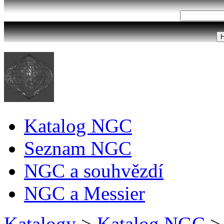
Katalog NGC
Seznam NGC
NGC a souhvězdí
NGC a Messier
Katalogy
>
Katalog NGC
>