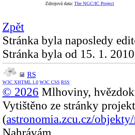
Zdrojová data:
The NGC/IC Project
Zpět
Stránka byla naposledy edi
Stránka byla od 15. 1. 201
RS
W3C
XHTML 1.0
W3C
CSS
RSS
© 2026
Mlhoviny, hvězdoku
Vytištěno ze stránky projek
(
astronomia.zcu.cz/objekty
Nahrávám...