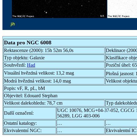
Data pro NGC 6008
Rektascenze (2000):
15h 52m 56,0s
Deklinace (200
Typ objektu:
Galaxie
Klasifikace obj
Souhvězdí:
Had
Poziční úhel:
65
Visuální hvězdná velikost:
13,2 mag
Plošná jasnost:
Modrá hvězdná velikost:
14,0 mag
Velikost objekt
Popis:
vF, R, pL, bM
Objevitel:
Edouard Stephan
Velikost dalekohledu:
78,7 cm
Typ dalekohled
UGC 10076, MCG+04-37-052, CGCG 1
Další označení:
56289, LGG 403-006
Ostatní katalogy:
…
…
Ekvivalentní NGC:
…
Ekvivalentní IC