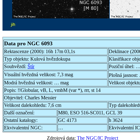
Data pro NGC 6093
Rektascenze (2000):
16h 17m 03,1s
Deklinace (200
Typ objektu:
Kulová hvězdokupa
Klasifikace obj
Souhvězdí:
Štír
Poziční úhel:
…
Visuální hvězdná velikost:
7,3 mag
Plošná jasnost:
Modrá hvězdná velikost:
… mag
Velikost objekt
Popis:
!!Globular, vB, L, vmbM (var *), rrr, st 14
Objevitel:
Charles Messier
Velikost dalekohledu:
7,6 cm
Typ dalekohled
Další označení:
M80, ESO 516-SC011, GCL 39
Ostatní katalogy:
GC 4173
h 3624
Ekvivalentní NGC:
…
Ekvivalentní IC
Zdrojová data:
The NGC/IC Project