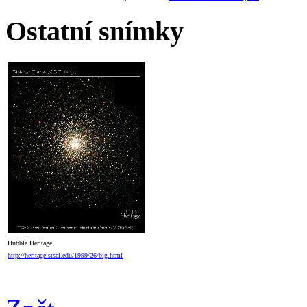
Ostatní snímky
Hubble Heritage
http://heritage.stsci.edu/1999/26/big.html