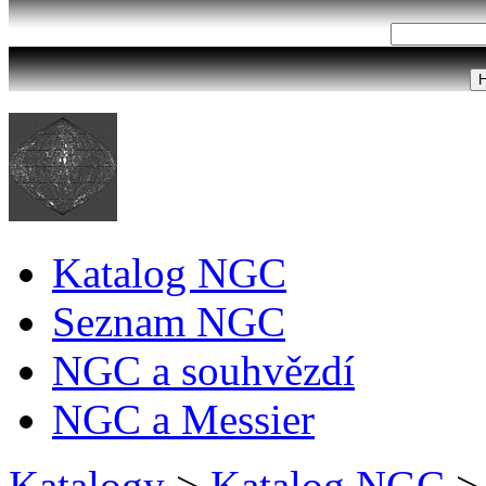
Katalog NGC
Seznam NGC
NGC a souhvězdí
NGC a Messier
Katalogy
>
Katalog NGC
>