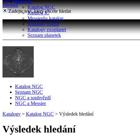
Katalogy
Hledání
Katalog NGC
Zadejte text, který chcete hledat
Katalog IC
Messierův katalog
Katalogy hvězd
Katalogy exoplanet
Seznam planetek
Katalog NGC
Seznam NGC
NGC a souhvězdí
NGC a Messier
Katalogy
>
Katalog NGC
>
Výsledek hledání
Výsledek hledání