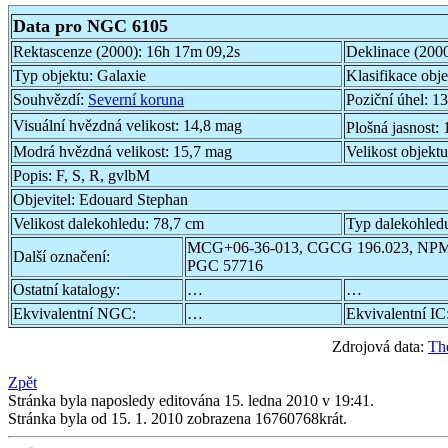
Data pro NGC 6105
Rektascenze (2000):
16h 17m 09,2s
Deklinace (200
Typ objektu:
Galaxie
Klasifikace obj
Souhvězdí:
Severní koruna
Poziční úhel:
13
Visuální hvězdná velikost:
14,8 mag
Plošná jasnost:
Modrá hvězdná velikost:
15,7 mag
Velikost objekt
Popis:
F, S, R, gvlbM
Objevitel:
Edouard Stephan
Velikost dalekohledu:
78,7 cm
Typ dalekohled
MCG+06-36-013, CGCG 196.023, NP
Další označení:
PGC 57716
Ostatní katalogy:
…
…
Ekvivalentní NGC:
…
Ekvivalentní IC
Zdrojová data:
Th
Zpět
Stránka byla naposledy editována 15. ledna 2010 v 19:41.
Stránka byla od 15. 1. 2010 zobrazena 16760768krát.