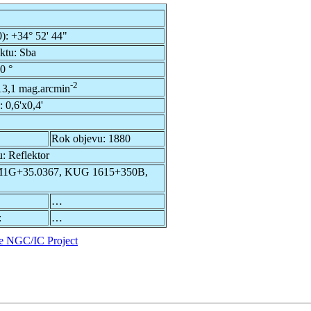
0):
+34° 52' 44"
ektu:
Sba
0 °
-2
13,1 mag.arcmin
u:
0,6'x0,4'
Rok objevu:
1880
u:
Reflektor
M1G+35.0367, KUG 1615+350B,
…
:
…
e NGC/IC Project