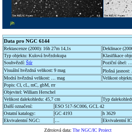
Data pro NGC 6144
Rektascenze (2000):
16h 27m 14,1s
Deklinace (200
Typ objektu:
Kulová hvězdokupa
Klasifikace obj
Souhvězdí:
Štír
Poziční úhel:
…
Visuální hvězdná velikost:
9 mag
Plošná jasnost:
Modrá hvězdná velikost:
… mag
Velikost objekt
Popis:
Cl, cL, mC, gbM, rrr
Objevitel:
William Herschel
Velikost dalekohledu:
45,7 cm
Typ dalekohled
Další označení:
ESO 517-SC006, GCL 42
Ostatní katalogy:
GC 4193
h 3629
Ekvivalentní NGC:
…
Ekvivalentní IC
Zdrojová data:
The NGC/IC Project