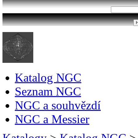
Katalog NGC
Seznam NGC
NGC a souhvězdí
NGC a Messier
Katalogy
>
Katalog NGC
>