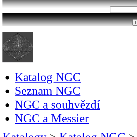
Katalog NGC
Seznam NGC
NGC a souhvězdí
NGC a Messier
Katalogy
>
Katalog NGC
>