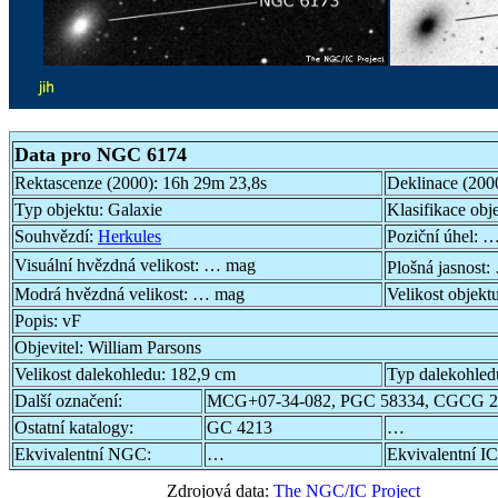
Data pro NGC 6174
Rektascenze (2000):
16h 29m 23,8s
Deklinace (200
Typ objektu:
Galaxie
Klasifikace obj
Souhvězdí:
Herkules
Poziční úhel:
…
Visuální hvězdná velikost:
… mag
Plošná jasnost:
Modrá hvězdná velikost:
… mag
Velikost objekt
Popis:
vF
Objevitel:
William Parsons
Velikost dalekohledu:
182,9 cm
Typ dalekohled
Další označení:
MCG+07-34-082, PGC 58334, CGCG 22
Ostatní katalogy:
GC 4213
…
Ekvivalentní NGC:
…
Ekvivalentní IC
Zdrojová data:
The NGC/IC Project