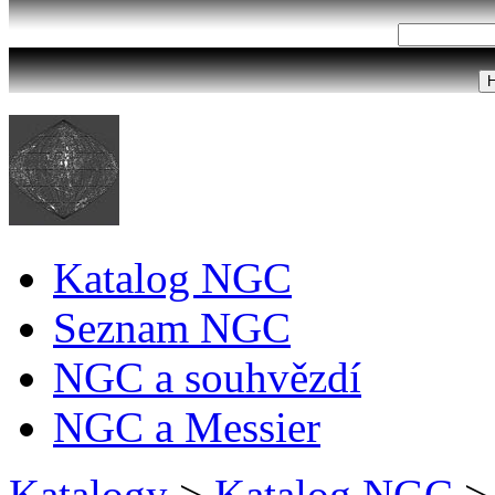
Katalog NGC
Seznam NGC
NGC a souhvězdí
NGC a Messier
Katalogy
>
Katalog NGC
>