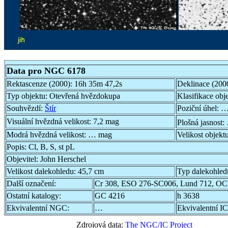
Data pro NGC 6178
Rektascenze (2000):
16h 35m 47,2s
Deklinace (200
Typ objektu:
Otevřená hvězdokupa
Klasifikace obj
Souhvězdí:
Štír
Poziční úhel:
…
Visuální hvězdná velikost:
7,2 mag
Plošná jasnost:
Modrá hvězdná velikost:
… mag
Velikost objekt
Popis:
Cl, B, S, st pL
Objevitel:
John Herschel
Velikost dalekohledu:
45,7 cm
Typ dalekohled
Další označení:
Cr 308, ESO 276-SC006, Lund 712, OC
Ostatní katalogy:
GC 4216
h 3638
Ekvivalentní NGC:
…
Ekvivalentní IC
Zdrojová data:
The NGC/IC Project