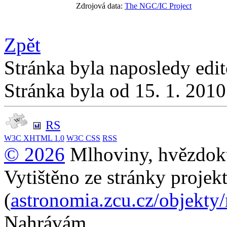
Zdrojová data:
The NGC/IC Project
Zpět
Stránka byla naposledy edi
Stránka byla od 15. 1. 201
RS
W3C
XHTML 1.0
W3C
CSS
RSS
© 2026
Mlhoviny, hvězdoku
Vytištěno ze stránky projek
(
astronomia.zcu.cz/objekty
Nahrávám...