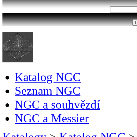
Katalog NGC
Seznam NGC
NGC a souhvězdí
NGC a Messier
Katalogy
>
Katalog NGC
>