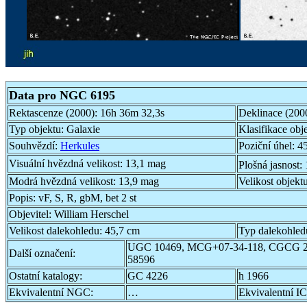
Data pro NGC 6195
Rektascenze (2000):
16h 36m 32,3s
Deklinace (200
Typ objektu:
Galaxie
Klasifikace obj
Souhvězdí:
Herkules
Poziční úhel:
45
Visuální hvězdná velikost:
13,1 mag
Plošná jasnost:
Modrá hvězdná velikost:
13,9 mag
Velikost objekt
Popis:
vF, S, R, gbM, bet 2 st
Objevitel:
William Herschel
Velikost dalekohledu:
45,7 cm
Typ dalekohled
UGC 10469, MCG+07-34-118, CGCG 2
Další označení:
58596
Ostatní katalogy:
GC 4226
h 1966
Ekvivalentní NGC:
…
Ekvivalentní IC