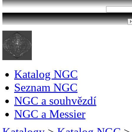
Katalog NGC
Seznam NGC
NGC a souhvězdí
NGC a Messier
Katalogy
>
Katalog NGC
>