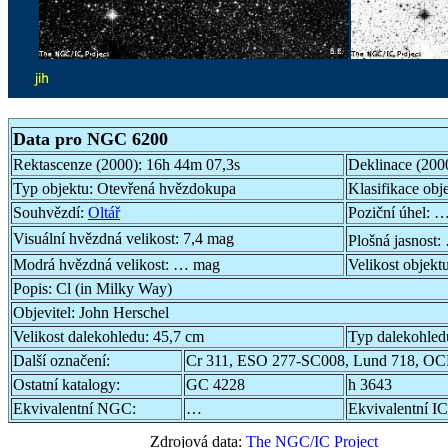
Data pro NGC 6200
Rektascenze (2000):
16h 44m 07,3s
Deklinace (200
Typ objektu:
Otevřená hvězdokupa
Klasifikace obj
Souhvězdí:
Oltář
Poziční úhel:
…
Visuální hvězdná velikost:
7,4 mag
Plošná jasnost:
Modrá hvězdná velikost:
… mag
Velikost objekt
Popis:
Cl (in Milky Way)
Objevitel:
John Herschel
Velikost dalekohledu:
45,7 cm
Typ dalekohled
Další označení:
Cr 311, ESO 277-SC008, Lund 718, OC
Ostatní katalogy:
GC 4228
h 3643
Ekvivalentní NGC:
…
Ekvivalentní IC
Zdrojová data:
The NGC/IC Project