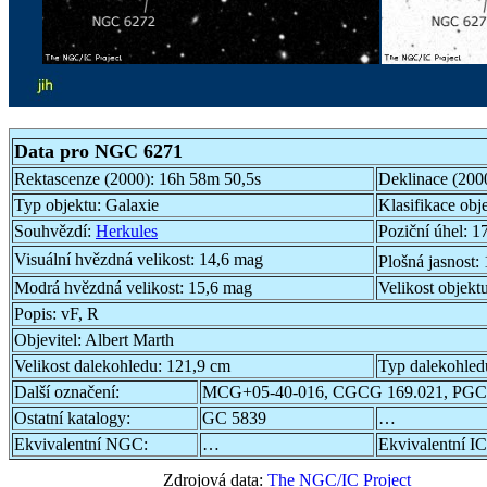
Data pro NGC 6271
Rektascenze (2000):
16h 58m 50,5s
Deklinace (200
Typ objektu:
Galaxie
Klasifikace obj
Souhvězdí:
Herkules
Poziční úhel:
17
Visuální hvězdná velikost:
14,6 mag
Plošná jasnost:
Modrá hvězdná velikost:
15,6 mag
Velikost objekt
Popis:
vF, R
Objevitel:
Albert Marth
Velikost dalekohledu:
121,9 cm
Typ dalekohled
Další označení:
MCG+05-40-016, CGCG 169.021, PGC
Ostatní katalogy:
GC 5839
…
Ekvivalentní NGC:
…
Ekvivalentní IC
Zdrojová data:
The NGC/IC Project