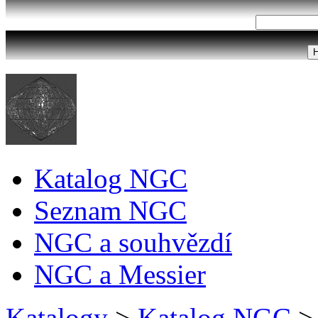
Katalog NGC
Seznam NGC
NGC a souhvězdí
NGC a Messier
Katalogy
>
Katalog NGC
>