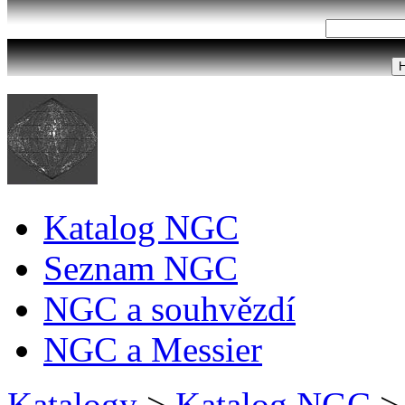
Katalog NGC
Seznam NGC
NGC a souhvězdí
NGC a Messier
Katalogy
>
Katalog NGC
>