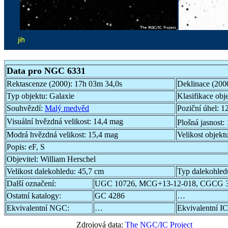
Data pro NGC 6331
Rektascenze (2000):
17h 03m 34,0s
Deklinace (200
Typ objektu:
Galaxie
Klasifikace obj
Souhvězdí:
Malý medvěd
Poziční úhel:
12
Visuální hvězdná velikost:
14,4 mag
Plošná jasnost:
Modrá hvězdná velikost:
15,4 mag
Velikost objekt
Popis:
eF, S
Objevitel:
William Herschel
Velikost dalekohledu:
45,7 cm
Typ dalekohled
Další označení:
UGC 10726, MCG+13-12-018, CGCG 3
Ostatní katalogy:
GC 4286
…
Ekvivalentní NGC:
…
Ekvivalentní IC
Zdrojová data:
The NGC/IC Project