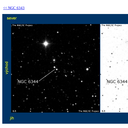
<<
NGC 6343