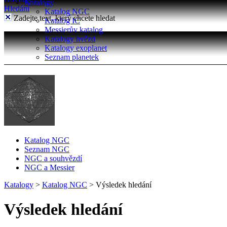
Katalogy
Hledání
Katalog NGC
Zadejte text, který chcete hledat
Katalog IC
Messierův katalog
Katalogy hvězd
Katalogy exoplanet
Seznam planetek
Katalog NGC
Seznam NGC
NGC a souhvězdí
NGC a Messier
Katalogy
>
Katalog NGC
>
Výsledek hledání
Výsledek hledání