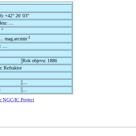
0):
+42° 26' 03"
ektu:
…
 °
-2
… mag.arcmin
u:
…
Rok objevu:
1886
u:
Refraktor
…
:
…
e NGC/IC Project