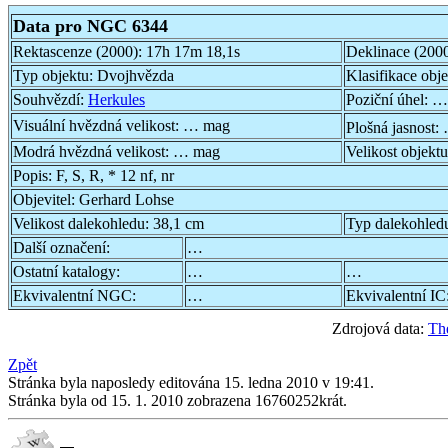
Data pro NGC 6344
Rektascenze (2000):
17h 17m 18,1s
Deklinace (200
Typ objektu:
Dvojhvězda
Klasifikace obj
Souhvězdí:
Herkules
Poziční úhel:
…
Visuální hvězdná velikost:
… mag
Plošná jasnost:
Modrá hvězdná velikost:
… mag
Velikost objekt
Popis:
F, S, R, * 12 nf, nr
Objevitel:
Gerhard Lohse
Velikost dalekohledu:
38,1 cm
Typ dalekohled
Další označení:
…
Ostatní katalogy:
…
…
Ekvivalentní NGC:
…
Ekvivalentní IC
Zdrojová data:
Th
Zpět
Stránka byla naposledy editována 15. ledna 2010 v 19:41.
Stránka byla od 15. 1. 2010 zobrazena 16760252krát.