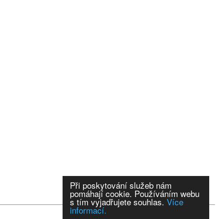
Při poskytování služeb nám
pomáhají cookie. Používáním webu
s tím vyjadřujete souhlas.
Více
informací.