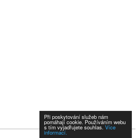
Při poskytování služeb nám
pomáhají cookie. Používáním webu
s tím vyjadřujete souhlas.
Více
informací.