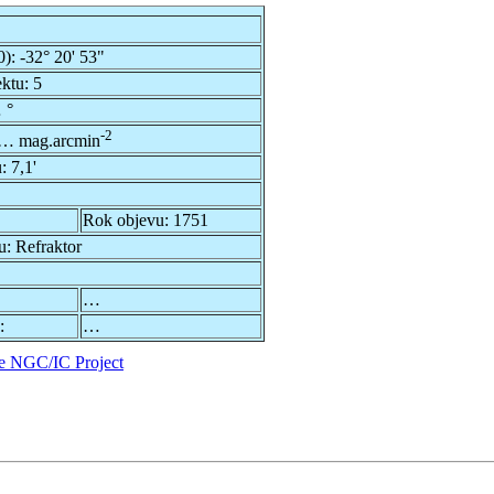
0):
-32° 20' 53"
ektu:
5
 °
-2
… mag.arcmin
u:
7,1'
Rok objevu:
1751
u:
Refraktor
…
:
…
e NGC/IC Project