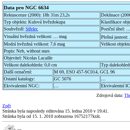
Data pro NGC 6634
Rektascenze (2000):
18h 31m 23,2s
Deklinace (200
Typ objektu:
Kulová hvězdokupa
Klasifikace obj
Souhvězdí:
Střelec
Poziční úhel:
…
Visuální hvězdná velikost:
… mag
Plošná jasnost:
Modrá hvězdná velikost:
7,6 mag
Velikost objekt
Popis:
Neb, without stars
Objevitel:
Nicolas Lacaille
Velikost dalekohledu:
0,0 cm
Typ dalekohled
Další označení:
M 69, ESO 457-SC014, GCL 96
Ostatní katalogy:
GC 5076
…
Ekvivalentní NGC:
…
Ekvivalentní IC
Zdrojová data:
Th
Zpět
Stránka byla naposledy editována 15. ledna 2010 v 19:41.
Stránka byla od 15. 1. 2010 zobrazena 16752177krát.