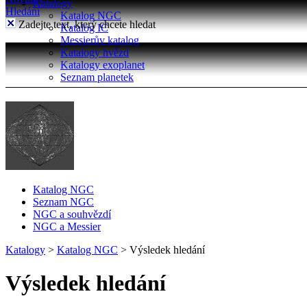
Katalogy
Hledání
Katalog NGC
Zadejte text, který chcete hledat
Katalog IC
Messierův katalog
Katalogy hvězd
Katalogy exoplanet
Seznam planetek
Katalog NGC
Seznam NGC
NGC a souhvězdí
NGC a Messier
Katalogy
>
Katalog NGC
>
Výsledek hledání
Výsledek hledání