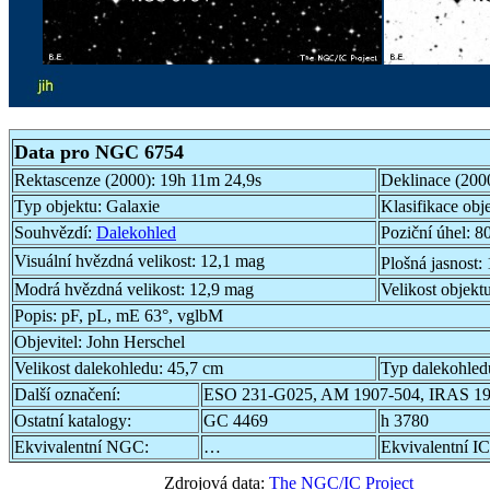
Data pro NGC 6754
Rektascenze (2000):
19h 11m 24,9s
Deklinace (200
Typ objektu:
Galaxie
Klasifikace obj
Souhvězdí:
Dalekohled
Poziční úhel:
80
Visuální hvězdná velikost:
12,1 mag
Plošná jasnost:
Modrá hvězdná velikost:
12,9 mag
Velikost objekt
Popis:
pF, pL, mE 63°, vglbM
Objevitel:
John Herschel
Velikost dalekohledu:
45,7 cm
Typ dalekohled
Další označení:
ESO 231-G025, AM 1907-504, IRAS 19
Ostatní katalogy:
GC 4469
h 3780
Ekvivalentní NGC:
…
Ekvivalentní IC
Zdrojová data:
The NGC/IC Project