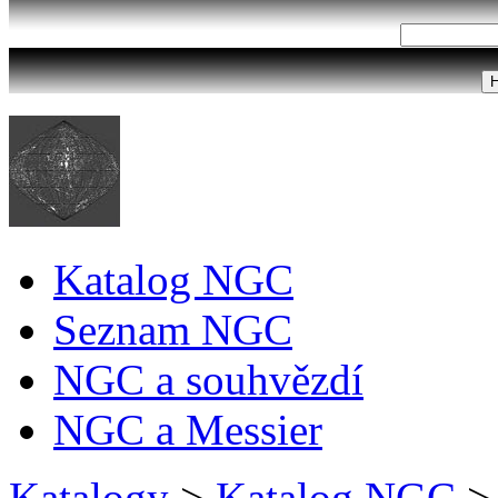
Katalog NGC
Seznam NGC
NGC a souhvězdí
NGC a Messier
Katalogy
>
Katalog NGC
>