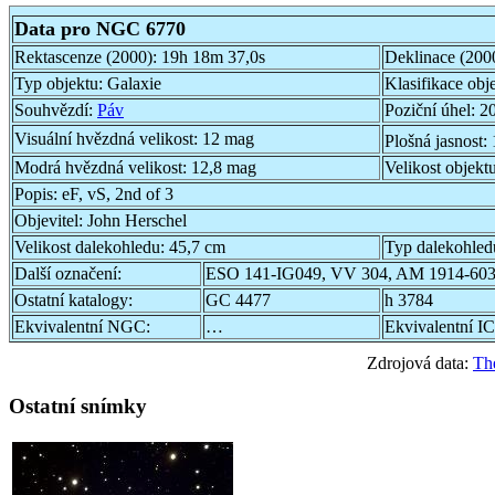
Data pro NGC 6770
Rektascenze (2000):
19h 18m 37,0s
Deklinace (200
Typ objektu:
Galaxie
Klasifikace obj
Souhvězdí:
Páv
Poziční úhel:
20
Visuální hvězdná velikost:
12 mag
Plošná jasnost:
Modrá hvězdná velikost:
12,8 mag
Velikost objekt
Popis:
eF, vS, 2nd of 3
Objevitel:
John Herschel
Velikost dalekohledu:
45,7 cm
Typ dalekohled
Další označení:
ESO 141-IG049, VV 304, AM 1914-60
Ostatní katalogy:
GC 4477
h 3784
Ekvivalentní NGC:
…
Ekvivalentní IC
Zdrojová data:
Th
Ostatní snímky