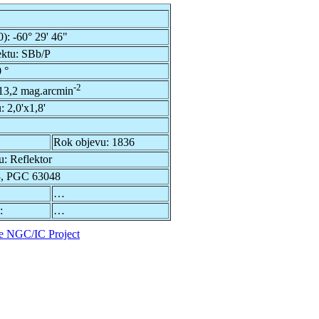
0):
-60° 29' 46"
ektu:
SBb/P
 °
-2
13,2 mag.arcmin
u:
2,0'x1,8'
Rok objevu:
1836
u:
Reflektor
3, PGC 63048
…
:
…
e NGC/IC Project