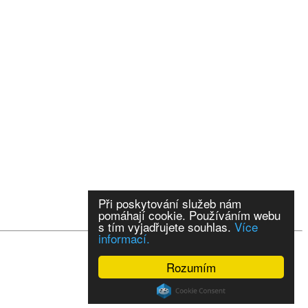
Při poskytování služeb nám
pomáhají cookie. Používáním webu
s tím vyjadřujete souhlas.
Více
informací.
Rozumím