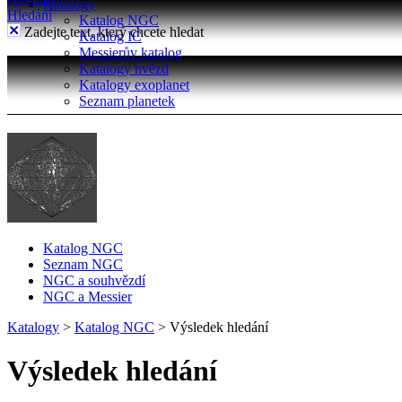
Katalogy
Hledání
Katalog NGC
Zadejte text, který chcete hledat
Katalog IC
Messierův katalog
Katalogy hvězd
Katalogy exoplanet
Seznam planetek
Katalog NGC
Seznam NGC
NGC a souhvězdí
NGC a Messier
Katalogy
>
Katalog NGC
>
Výsledek hledání
Výsledek hledání