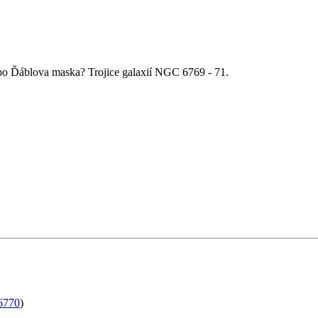
bo Ďáblova maska? Trojice galaxií NGC 6769 - 71.
aw
c6770
)