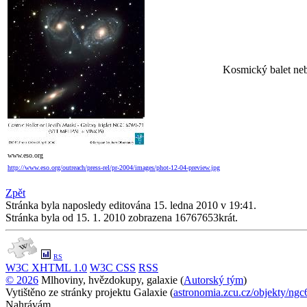
Kosmický balet ne
www.eso.org
http://www.eso.org/outreach/press-rel/pr-2004/images/phot-12-04-preview.jpg
Zpět
Stránka byla naposledy editována 15. ledna 2010 v 19:41.
Stránka byla od 15. 1. 2010 zobrazena 16767653krát.
RS
W3C
XHTML 1.0
W3C
CSS
RSS
© 2026
Mlhoviny, hvězdokupy, galaxie (
Autorský tým
)
Cookie Consent plugin for the EU cookie l
Vytištěno ze stránky projektu Galaxie (
astronomia.zcu.cz/objekty/ng
Nahrávám...