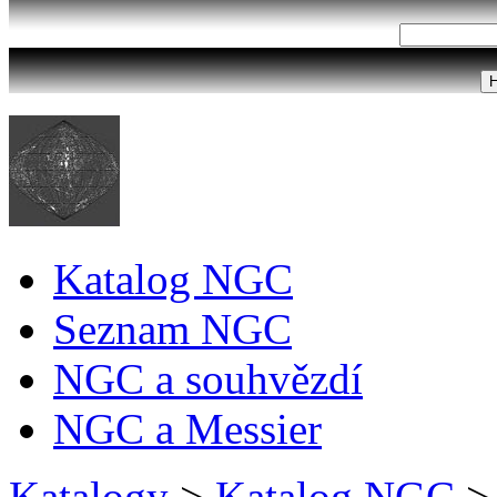
Katalog NGC
Seznam NGC
NGC a souhvězdí
NGC a Messier
Katalogy
>
Katalog NGC
>