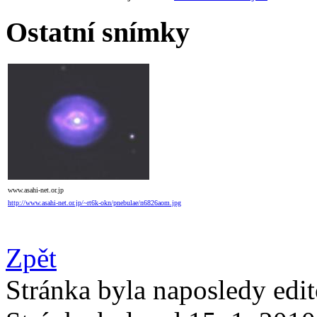
Ostatní snímky
www.asahi-net.or.jp
http://www.asahi-net.or.jp/~rt6k-okn/pnebulae/n6826aom.jpg
Zpět
Stránka byla naposledy edi