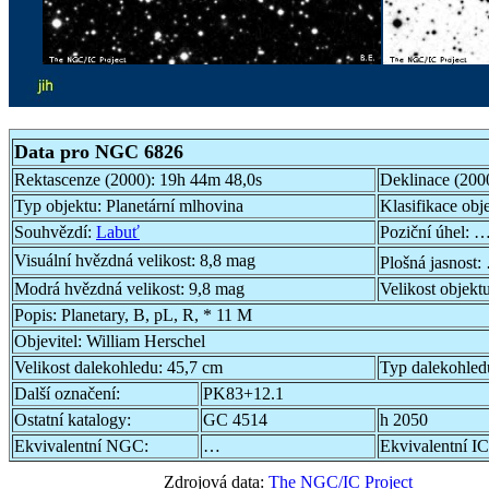
Data pro NGC 6826
Rektascenze (2000):
19h 44m 48,0s
Deklinace (200
Typ objektu:
Planetární mlhovina
Klasifikace obj
Souhvězdí:
Labuť
Poziční úhel:
…
Visuální hvězdná velikost:
8,8 mag
Plošná jasnost:
Modrá hvězdná velikost:
9,8 mag
Velikost objekt
Popis:
Planetary, B, pL, R, * 11 M
Objevitel:
William Herschel
Velikost dalekohledu:
45,7 cm
Typ dalekohled
Další označení:
PK83+12.1
Ostatní katalogy:
GC 4514
h 2050
Ekvivalentní NGC:
…
Ekvivalentní IC
Zdrojová data:
The NGC/IC Project