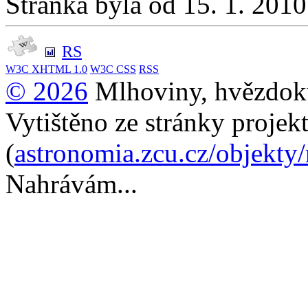
Stránka byla od 15. 1. 201
RS
W3C
XHTML 1.0
W3C
CSS
RSS
© 2026
Mlhoviny, hvězdoku
Vytištěno ze stránky projek
(
astronomia.zcu.cz/objekty
Nahrávám...