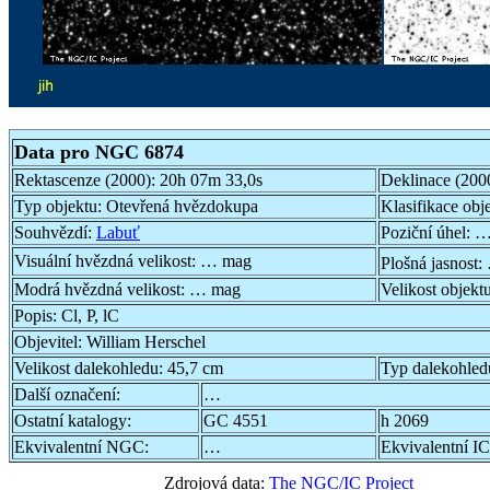
Data pro NGC 6874
Rektascenze (2000):
20h 07m 33,0s
Deklinace (200
Typ objektu:
Otevřená hvězdokupa
Klasifikace obj
Souhvězdí:
Labuť
Poziční úhel:
…
Visuální hvězdná velikost:
… mag
Plošná jasnost:
Modrá hvězdná velikost:
… mag
Velikost objekt
Popis:
Cl, P, lC
Objevitel:
William Herschel
Velikost dalekohledu:
45,7 cm
Typ dalekohled
Další označení:
…
Ostatní katalogy:
GC 4551
h 2069
Ekvivalentní NGC:
…
Ekvivalentní IC
Zdrojová data:
The NGC/IC Project