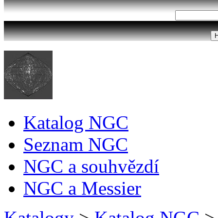
Katalog NGC
Seznam NGC
NGC a souhvězdí
NGC a Messier
Katalogy
>
Katalog NGC
>