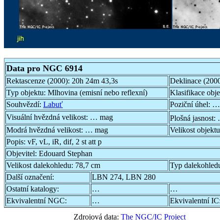
Data pro NGC 6914
Rektascenze (2000):
20h 24m 43,3s
Deklinace (200
Typ objektu:
Mlhovina (emisní nebo reflexní)
Klasifikace obj
Souhvězdí:
Labuť
Poziční úhel:
…
Visuální hvězdná velikost:
… mag
Plošná jasnost:
Modrá hvězdná velikost:
… mag
Velikost objekt
Popis:
vF, vL, iR, dif, 2 st att p
Objevitel:
Edouard Stephan
Velikost dalekohledu:
78,7 cm
Typ dalekohled
Další označení:
LBN 274, LBN 280
Ostatní katalogy:
…
…
Ekvivalentní NGC:
…
Ekvivalentní IC
Zdrojová data:
The NGC/IC Project