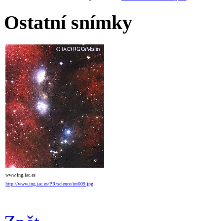
Ostatní snímky
www.ing.iac.es
http://www.ing.iac.es/PR/science/int009.jpg