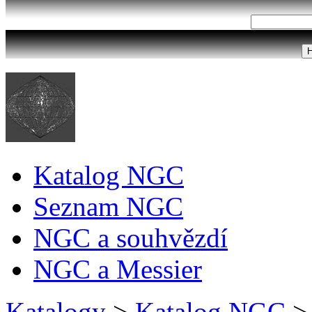
Katalog NGC
Seznam NGC
NGC a souhvězdí
NGC a Messier
Katalogy
>
Katalog NGC
>