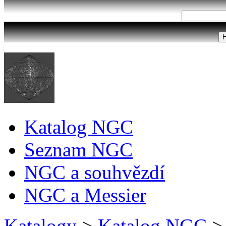
Katalog NGC
Seznam NGC
NGC a souhvězdí
NGC a Messier
Katalogy
>
Katalog NGC
>