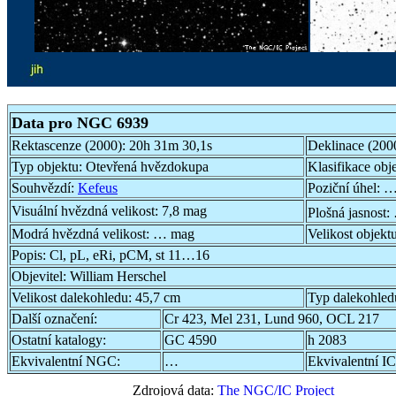
Data pro NGC 6939
Rektascenze (2000):
20h 31m 30,1s
Deklinace (200
Typ objektu:
Otevřená hvězdokupa
Klasifikace obj
Souhvězdí:
Kefeus
Poziční úhel:
…
Visuální hvězdná velikost:
7,8 mag
Plošná jasnost:
Modrá hvězdná velikost:
… mag
Velikost objekt
Popis:
Cl, pL, eRi, pCM, st 11…16
Objevitel:
William Herschel
Velikost dalekohledu:
45,7 cm
Typ dalekohled
Další označení:
Cr 423, Mel 231, Lund 960, OCL 217
Ostatní katalogy:
GC 4590
h 2083
Ekvivalentní NGC:
…
Ekvivalentní IC
Zdrojová data:
The NGC/IC Project