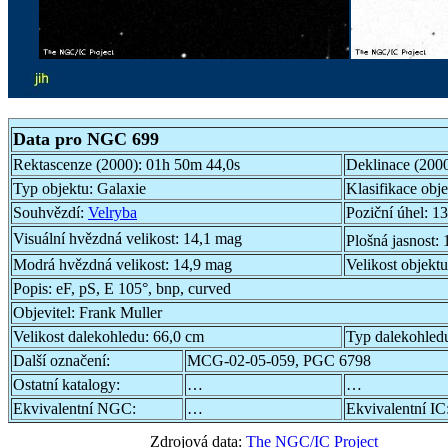
Data pro NGC 699
Rektascenze (2000):
01h 50m 44,0s
Deklinace (200
Typ objektu:
Galaxie
Klasifikace obj
Souhvězdí:
Velryba
Poziční úhel:
13
Visuální hvězdná velikost:
14,1 mag
Plošná jasnost:
Modrá hvězdná velikost:
14,9 mag
Velikost objekt
Popis:
eF, pS, E 105°, bnp, curved
Objevitel:
Frank Muller
Velikost dalekohledu:
66,0 cm
Typ dalekohled
Další označení:
MCG-02-05-059, PGC 6798
Ostatní katalogy:
…
…
Ekvivalentní NGC:
…
Ekvivalentní IC
Zdrojová data:
The NGC/IC Project