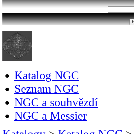
Katalog NGC
Seznam NGC
NGC a souhvězdí
NGC a Messier
Katalogy
>
Katalog NGC
>