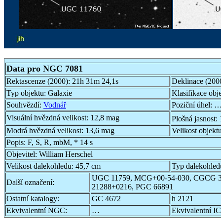
Data pro NGC 7081
Rektascenze (2000):
21h 31m 24,1s
Deklinace (200
Typ objektu:
Galaxie
Klasifikace obj
Souhvězdí:
Vodnář
Poziční úhel:
…
Visuální hvězdná velikost:
12,8 mag
Plošná jasnost:
Modrá hvězdná velikost:
13,6 mag
Velikost objekt
Popis:
F, S, R, mbM, * 14 s
Objevitel:
William Herschel
Velikost dalekohledu:
45,7 cm
Typ dalekohled
UGC 11759, MCG+00-54-030, CGCG 3
Další označení:
21288+0216, PGC 66891
Ostatní katalogy:
GC 4672
h 2121
Ekvivalentní NGC:
…
Ekvivalentní IC