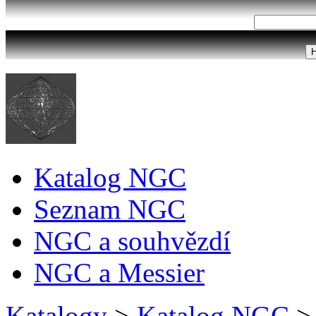
Katalog NGC
Seznam NGC
NGC a souhvězdí
NGC a Messier
Katalogy
>
Katalog NGC
>