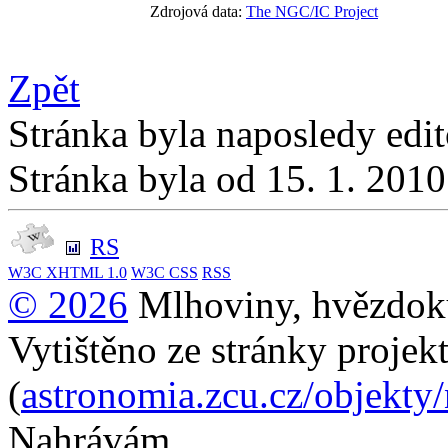
Zdrojová data:
The NGC/IC Project
Zpět
Stránka byla naposledy edi
Stránka byla od 15. 1. 201
RS
W3C
XHTML 1.0
W3C
CSS
RSS
© 2026
Mlhoviny, hvězdoku
Vytištěno ze stránky projek
(
astronomia.zcu.cz/objekty
Nahrávám...