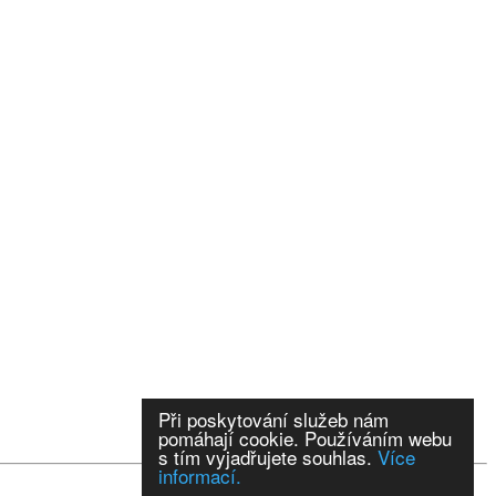
Při poskytování služeb nám
pomáhají cookie. Používáním webu
s tím vyjadřujete souhlas.
Více
informací.