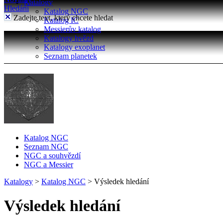
Katalogy
Hledání
Katalog NGC
Zadejte text, který chcete hledat
Katalog IC
Messierův katalog
Katalogy hvězd
Katalogy exoplanet
Seznam planetek
Katalog NGC
Seznam NGC
NGC a souhvězdí
NGC a Messier
Katalogy
>
Katalog NGC
>
Výsledek hledání
Výsledek hledání