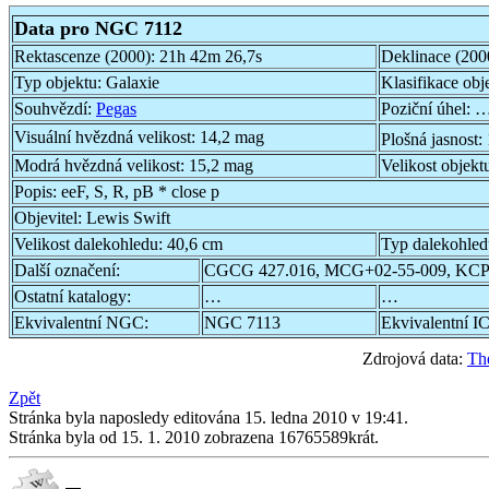
Data pro NGC 7112
Rektascenze (2000):
21h 42m 26,7s
Deklinace (200
Typ objektu:
Galaxie
Klasifikace obj
Souhvězdí:
Pegas
Poziční úhel:
…
Visuální hvězdná velikost:
14,2 mag
Plošná jasnost:
Modrá hvězdná velikost:
15,2 mag
Velikost objekt
Popis:
eeF, S, R, pB * close p
Objevitel:
Lewis Swift
Velikost dalekohledu:
40,6 cm
Typ dalekohle
Další označení:
CGCG 427.016, MCG+02-55-009, KCP
Ostatní katalogy:
…
…
Ekvivalentní NGC:
NGC 7113
Ekvivalentní IC
Zdrojová data:
Th
Zpět
Stránka byla naposledy editována 15. ledna 2010 v 19:41.
Stránka byla od 15. 1. 2010 zobrazena 16765589krát.