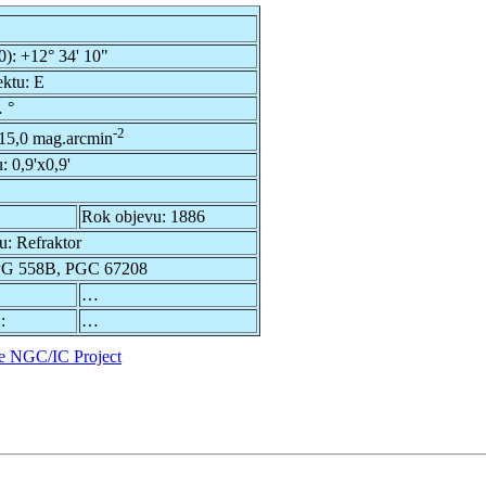
0):
+12° 34' 10"
ektu:
E
 °
-2
15,0 mag.arcmin
u:
0,9'x0,9'
Rok objevu:
1886
du:
Refraktor
G 558B, PGC 67208
…
:
…
e NGC/IC Project