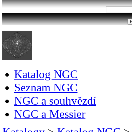
Katalog NGC
Seznam NGC
NGC a souhvězdí
NGC a Messier
Katalogy
>
Katalog NGC
>