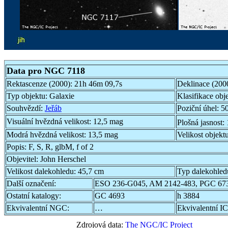
Data pro NGC 7118
Rektascenze (2000):
21h 46m 09,7s
Deklinace (200
Typ objektu:
Galaxie
Klasifikace obj
Souhvězdí:
Jeřáb
Poziční úhel:
50
Visuální hvězdná velikost:
12,5 mag
Plošná jasnost:
Modrá hvězdná velikost:
13,5 mag
Velikost objekt
Popis:
F, S, R, glbM, f of 2
Objevitel:
John Herschel
Velikost dalekohledu:
45,7 cm
Typ dalekohled
Další označení:
ESO 236-G045, AM 2142-483, PGC 67
Ostatní katalogy:
GC 4693
h 3884
Ekvivalentní NGC:
…
Ekvivalentní IC
Zdrojová data:
The NGC/IC Project