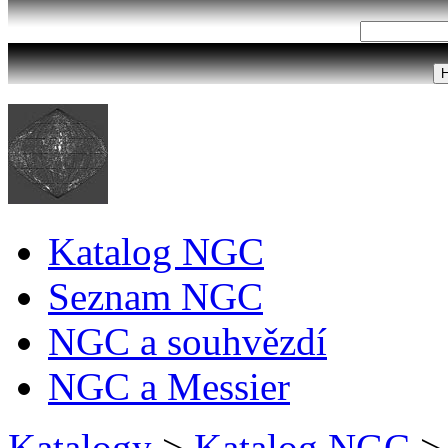
Katalog NGC
Seznam NGC
NGC a souhvězdí
NGC a Messier
Katalogy
>
Katalog NGC
>