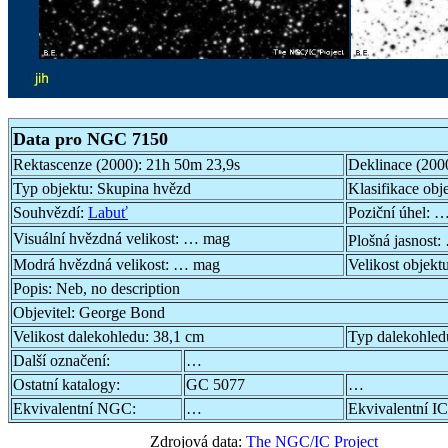
Data pro NGC 7150
Rektascenze (2000):
21h 50m 23,9s
Deklinace (200
Typ objektu:
Skupina hvězd
Klasifikace obj
Souhvězdí:
Labuť
Poziční úhel:
…
Visuální hvězdná velikost:
… mag
Plošná jasnost:
Modrá hvězdná velikost:
… mag
Velikost objekt
Popis:
Neb, no description
Objevitel:
George Bond
Velikost dalekohledu:
38,1 cm
Typ dalekohled
Další označení:
…
Ostatní katalogy:
GC 5077
…
Ekvivalentní NGC:
…
Ekvivalentní IC
Zdrojová data:
The NGC/IC Project