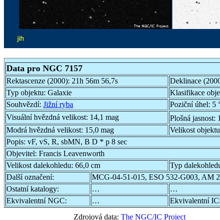
Data pro NGC 7157
Rektascenze (2000):
21h 56m 56,7s
Deklinace (200
Typ objektu:
Galaxie
Klasifikace obj
Souhvězdí:
Jižní ryba
Poziční úhel:
5 
Visuální hvězdná velikost:
14,1 mag
Plošná jasnost:
Modrá hvězdná velikost:
15,0 mag
Velikost objekt
Popis:
vF, vS, R, sbMN, B D * p 8 sec
Objevitel:
Francis Leavenworth
Velikost dalekohledu:
66,0 cm
Typ dalekohled
Další označení:
MCG-04-51-015, ESO 532-G003, AM 2
Ostatní katalogy:
…
…
Ekvivalentní NGC:
…
Ekvivalentní IC
Zdrojová data:
The NGC/IC Project