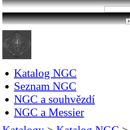
Katalog NGC
Seznam NGC
NGC a souhvězdí
NGC a Messier
Katalogy
>
Katalog NGC
>