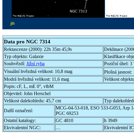
Data pro NGC 7314
Rektascenze (2000):
22h 35m 45,9s
Deklinace (200
Typ objektu:
Galaxie
Klasifikace obj
Souhvězdí:
Jižní ryba
Poziční úhel:
3 
Visuální hvězdná velikost:
10,8 mag
Plošná jasnost:
Modrá hvězdná velikost:
11,6 mag
Velikost objekt
Popis:
cF, L, mE 0°, vlbM
Objevitel:
John Herschel
Velikost dalekohledu:
45,7 cm
Typ dalekohled
MCG-04-53-018, ESO 533-G053, Arp 1
Další označení:
PGC 69253
Ostatní katalogy:
GC 4810
h 3949
Ekvivalentní NGC:
…
Ekvivalentní IC