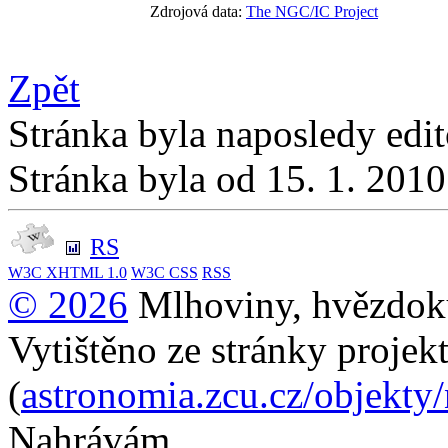
Zdrojová data:
The NGC/IC Project
Zpět
Stránka byla naposledy edi
Stránka byla od 15. 1. 201
RS
W3C
XHTML 1.0
W3C
CSS
RSS
© 2026
Mlhoviny, hvězdoku
Vytištěno ze stránky projek
(
astronomia.zcu.cz/objekty
Nahrávám...