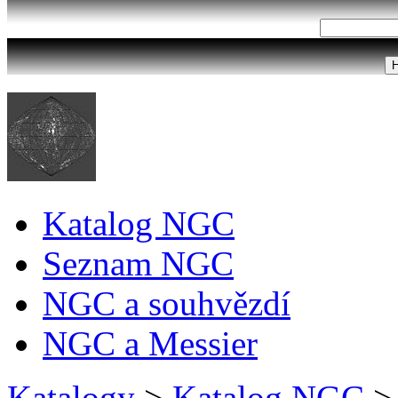
Katalog NGC
Seznam NGC
NGC a souhvězdí
NGC a Messier
Katalogy
>
Katalog NGC
>