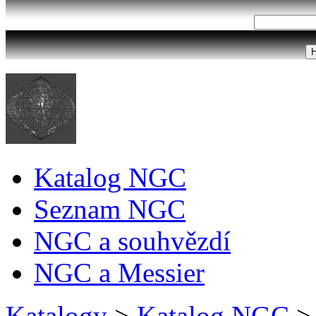
Katalog NGC
Seznam NGC
NGC a souhvězdí
NGC a Messier
Katalogy
>
Katalog NGC
>