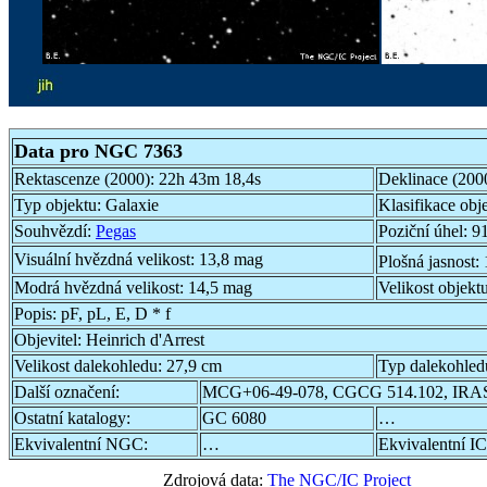
Data pro NGC 7363
Rektascenze (2000):
22h 43m 18,4s
Deklinace (200
Typ objektu:
Galaxie
Klasifikace obj
Souhvězdí:
Pegas
Poziční úhel:
91
Visuální hvězdná velikost:
13,8 mag
Plošná jasnost:
Modrá hvězdná velikost:
14,5 mag
Velikost objekt
Popis:
pF, pL, E, D * f
Objevitel:
Heinrich d'Arrest
Velikost dalekohledu:
27,9 cm
Typ dalekohled
Další označení:
MCG+06-49-078, CGCG 514.102, IRAS
Ostatní katalogy:
GC 6080
…
Ekvivalentní NGC:
…
Ekvivalentní IC
Zdrojová data:
The NGC/IC Project