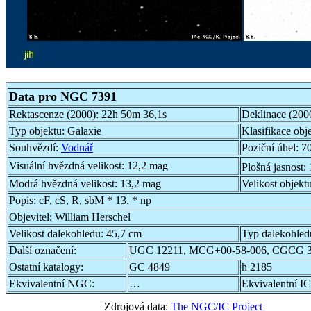
Data pro NGC 7391
Rektascenze (2000):
22h 50m 36,1s
Deklinace (200
Typ objektu:
Galaxie
Klasifikace obj
Souhvězdí:
Vodnář
Poziční úhel:
70
Visuální hvězdná velikost:
12,2 mag
Plošná jasnost:
Modrá hvězdná velikost:
13,2 mag
Velikost objekt
Popis:
cF, cS, R, sbM * 13, * np
Objevitel:
William Herschel
Velikost dalekohledu:
45,7 cm
Typ dalekohled
Další označení:
UGC 12211, MCG+00-58-006, CGCG 3
Ostatní katalogy:
GC 4849
h 2185
Ekvivalentní NGC:
…
Ekvivalentní IC
Zdrojová data:
The NGC/IC Project