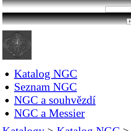
Katalog NGC
Seznam NGC
NGC a souhvězdí
NGC a Messier
Katalogy
>
Katalog NGC
>