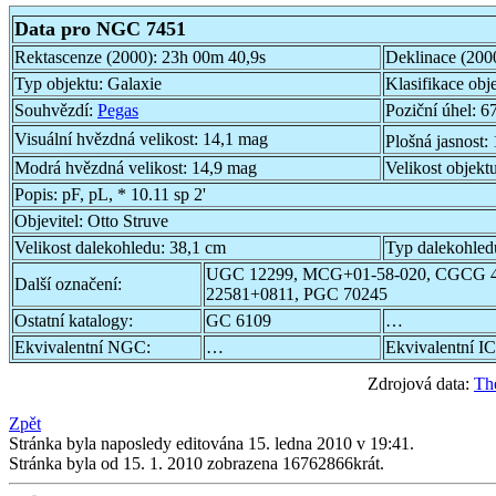
Data pro NGC 7451
Rektascenze (2000):
23h 00m 40,9s
Deklinace (200
Typ objektu:
Galaxie
Klasifikace obj
Souhvězdí:
Pegas
Poziční úhel:
67
Visuální hvězdná velikost:
14,1 mag
Plošná jasnost:
Modrá hvězdná velikost:
14,9 mag
Velikost objekt
Popis:
pF, pL, * 10.11 sp 2'
Objevitel:
Otto Struve
Velikost dalekohledu:
38,1 cm
Typ dalekohled
UGC 12299, MCG+01-58-020, CGCG 4
Další označení:
22581+0811, PGC 70245
Ostatní katalogy:
GC 6109
…
Ekvivalentní NGC:
…
Ekvivalentní IC
Zdrojová data:
Th
Zpět
Stránka byla naposledy editována 15. ledna 2010 v 19:41.
Stránka byla od 15. 1. 2010 zobrazena 16762866krát.