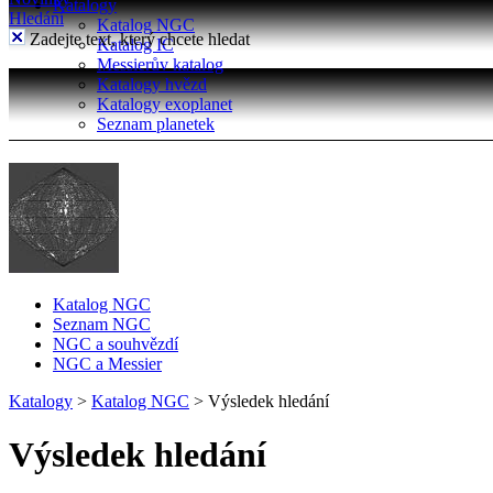
Katalogy
Hledání
Katalog NGC
Zadejte text, který chcete hledat
Katalog IC
Messierův katalog
Katalogy hvězd
Katalogy exoplanet
Seznam planetek
Katalog NGC
Seznam NGC
NGC a souhvězdí
NGC a Messier
Katalogy
>
Katalog NGC
>
Výsledek hledání
Výsledek hledání