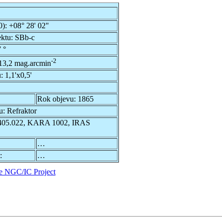
0):
+08° 28' 02"
ektu:
SBb-c
 °
-2
13,2 mag.arcmin
u:
1,1'x0,5'
Rok objevu:
1865
u:
Refraktor
05.022, KARA 1002, IRAS
…
:
…
e NGC/IC Project