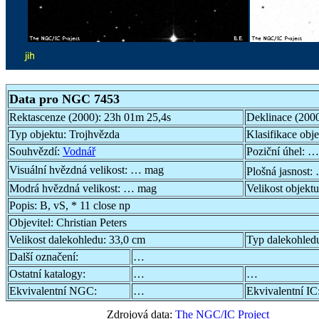
Data pro NGC 7453
Rektascenze (2000):
23h 01m 25,4s
Deklinace (200
Typ objektu:
Trojhvězda
Klasifikace obj
Souhvězdí:
Vodnář
Poziční úhel:
…
Visuální hvězdná velikost:
… mag
Plošná jasnost:
Modrá hvězdná velikost:
… mag
Velikost objekt
Popis:
B, vS, * 11 close np
Objevitel:
Christian Peters
Velikost dalekohledu:
33,0 cm
Typ dalekohled
Další označení:
…
Ostatní katalogy:
…
…
Ekvivalentní NGC:
…
Ekvivalentní IC
Zdrojová data:
The NGC/IC Project