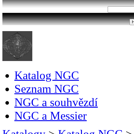
Katalog NGC
Seznam NGC
NGC a souhvězdí
NGC a Messier
Katalogy
>
Katalog NGC
>