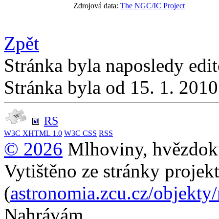
Zdrojová data:
The NGC/IC Project
Zpět
Stránka byla naposledy edi
Stránka byla od 15. 1. 201
RS
W3C
XHTML 1.0
W3C
CSS
RSS
© 2026
Mlhoviny, hvězdoku
Vytištěno ze stránky projek
(
astronomia.zcu.cz/objekty
Nahrávám...