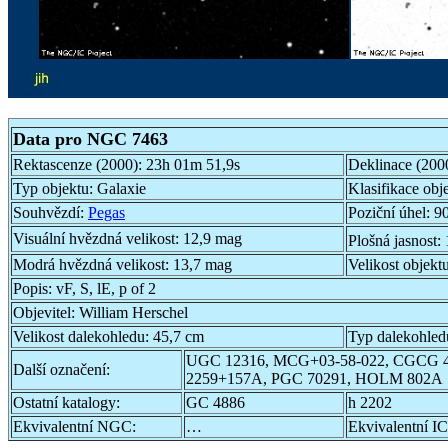
Data pro NGC 7463
Rektascenze (2000):
23h 01m 51,9s
Deklinace (200
Typ objektu:
Galaxie
Klasifikace obj
Souhvězdí:
Pegas
Poziční úhel:
90
Visuální hvězdná velikost:
12,9 mag
Plošná jasnost:
Modrá hvězdná velikost:
13,7 mag
Velikost objekt
Popis:
vF, S, lE, p of 2
Objevitel:
William Herschel
Velikost dalekohledu:
45,7 cm
Typ dalekohled
UGC 12316, MCG+03-58-022, CGCG 
Další označení:
2259+157A, PGC 70291, HOLM 802A
Ostatní katalogy:
GC 4886
h 2202
Ekvivalentní NGC:
…
Ekvivalentní IC