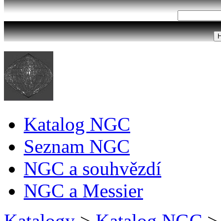
Katalog NGC
Seznam NGC
NGC a souhvězdí
NGC a Messier
Katalogy
>
Katalog NGC
>