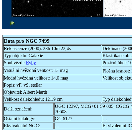
Data pro NGC 7499
Rektascenze (2000):
23h 10m 22,4s
Deklinace (200
Typ objektu:
Galaxie
Klasifikace obj
Souhvězdí:
Ryby
Poziční úhel:
10
Visuální hvězdná velikost:
13 mag
Plošná jasnost:
Modrá hvězdná velikost:
14,0 mag
Velikost objekt
Popis:
vF, vS, stellar
Objevitel:
Albert Marth
Velikost dalekohledu:
121,9 cm
Typ dalekohled
UGC 12397, MCG+01-59-005, CGCG 4
Další označení:
70608
Ostatní katalogy:
GC 6127
…
Ekvivalentní NGC:
…
Ekvivalentní IC