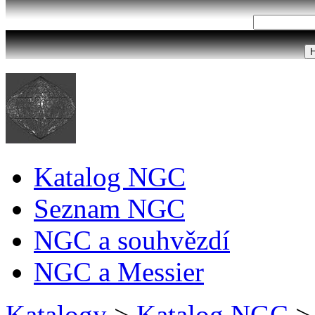
Katalog NGC
Seznam NGC
NGC a souhvězdí
NGC a Messier
Katalogy
>
Katalog NGC
>