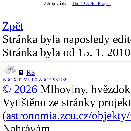
Zdrojová data:
The NGC/IC Project
Zpět
Stránka byla naposledy edi
Stránka byla od 15. 1. 201
RS
W3C
XHTML 1.0
W3C
CSS
RSS
© 2026
Mlhoviny, hvězdoku
Vytištěno ze stránky projek
(
astronomia.zcu.cz/objekty
Nahrávám...