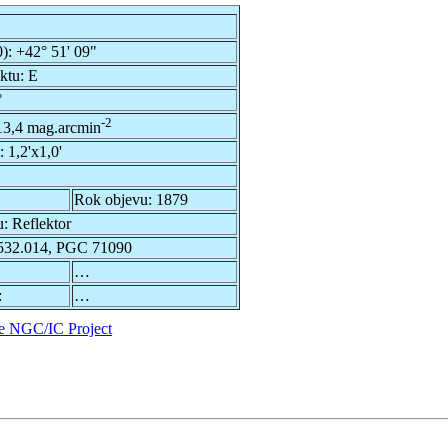
0):
+42° 51' 09"
ektu:
E
°
-2
13,4 mag.arcmin
u:
1,2'x1,0'
Rok objevu:
1879
u:
Reflektor
32.014, PGC 71090
…
:
…
e NGC/IC Project