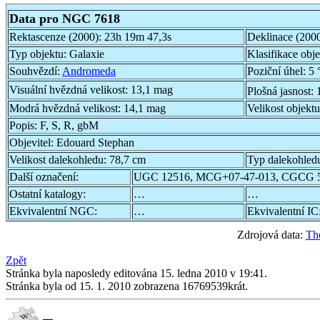
Data pro NGC 7618
Rektascenze (2000):
23h 19m 47,3s
Deklinace (200
Typ objektu:
Galaxie
Klasifikace obj
Souhvězdí:
Andromeda
Poziční úhel:
5 
Visuální hvězdná velikost:
13,1 mag
Plošná jasnost:
Modrá hvězdná velikost:
14,1 mag
Velikost objekt
Popis:
F, S, R, gbM
Objevitel:
Edouard Stephan
Velikost dalekohledu:
78,7 cm
Typ dalekohled
Další označení:
UGC 12516, MCG+07-47-013, CGCG 5
Ostatní katalogy:
…
…
Ekvivalentní NGC:
…
Ekvivalentní IC
Zdrojová data:
Th
Zpět
Stránka byla naposledy editována 15. ledna 2010 v 19:41.
Stránka byla od 15. 1. 2010 zobrazena 16769539krát.