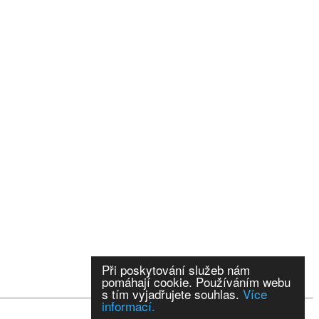
Při poskytování služeb nám
pomáhají cookie. Používáním webu
s tím vyjadřujete souhlas.
Více
informací.