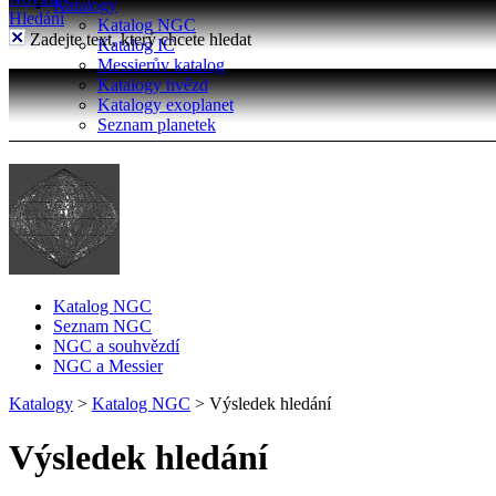
Katalogy
Hledání
Katalog NGC
Zadejte text, který chcete hledat
Katalog IC
Messierův katalog
Katalogy hvězd
Katalogy exoplanet
Seznam planetek
Katalog NGC
Seznam NGC
NGC a souhvězdí
NGC a Messier
Katalogy
>
Katalog NGC
>
Výsledek hledání
Výsledek hledání