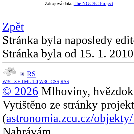
Zdrojová data:
The NGC/IC Project
Zpět
Stránka byla naposledy edi
Stránka byla od 15. 1. 201
RS
W3C
XHTML 1.0
W3C
CSS
RSS
© 2026
Mlhoviny, hvězdoku
Vytištěno ze stránky projek
(
astronomia.zcu.cz/objekty
Nahrávám...