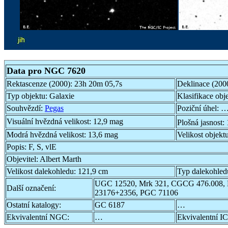
Data pro NGC 7620
Rektascenze (2000):
23h 20m 05,7s
Deklinace (200
Typ objektu:
Galaxie
Klasifikace obj
Souhvězdí:
Pegas
Poziční úhel:
…
Visuální hvězdná velikost:
12,9 mag
Plošná jasnost:
Modrá hvězdná velikost:
13,6 mag
Velikost objekt
Popis:
F, S, vlE
Objevitel:
Albert Marth
Velikost dalekohledu:
121,9 cm
Typ dalekohled
UGC 12520, Mrk 321, CGCG 476.008,
Další označení:
23176+2356, PGC 71106
Ostatní katalogy:
GC 6187
…
Ekvivalentní NGC:
…
Ekvivalentní IC