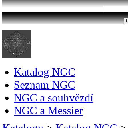
Katalog NGC
Seznam NGC
NGC a souhvězdí
NGC a Messier
Katalogy
>
Katalog NGC
>