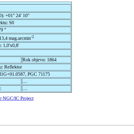
0):
+01° 24' 10"
ektu:
S0
9 °
-2
13,4 mag.arcmin
u:
1,0'x0,8'
Rok objevu:
1864
u:
Reflektor
1G+01.0587, PGC 71175
…
:
…
e NGC/IC Project