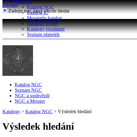
Katalogy
Hledání
Katalog NGC
Zadejte text, který chcete hledat
Katalog IC
Messierův katalog
Katalogy hvězd
Katalogy exoplanet
Seznam planetek
Katalog NGC
Seznam NGC
NGC a souhvězdí
NGC a Messier
Katalogy
>
Katalog NGC
>
Výsledek hledání
Výsledek hledání