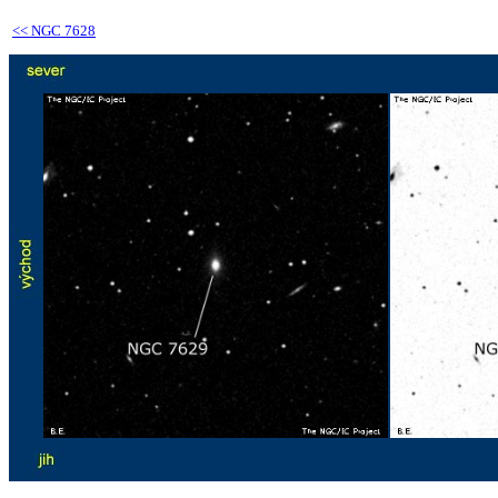
<<
NGC 7628