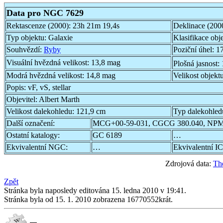
Data pro NGC 7629
Rektascenze (2000):
23h 21m 19,4s
Deklinace (200
Typ objektu:
Galaxie
Klasifikace obj
Souhvězdí:
Ryby
Poziční úhel:
17
Visuální hvězdná velikost:
13,8 mag
Plošná jasnost:
Modrá hvězdná velikost:
14,8 mag
Velikost objekt
Popis:
vF, vS, stellar
Objevitel:
Albert Marth
Velikost dalekohledu:
121,9 cm
Typ dalekohled
Další označení:
MCG+00-59-031, CGCG 380.040, NPM
Ostatní katalogy:
GC 6189
…
Ekvivalentní NGC:
…
Ekvivalentní IC
Zdrojová data:
Th
Zpět
Stránka byla naposledy editována 15. ledna 2010 v 19:41.
Stránka byla od 15. 1. 2010 zobrazena 16770552krát.