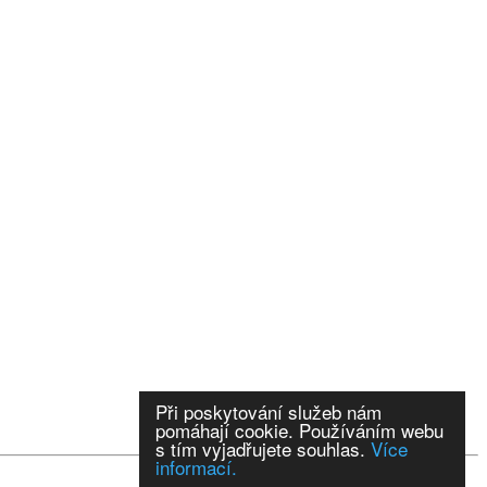
Při poskytování služeb nám
pomáhají cookie. Používáním webu
s tím vyjadřujete souhlas.
Více
informací.