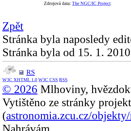
Zdrojová data:
The NGC/IC Project
Zpět
Stránka byla naposledy edi
Stránka byla od 15. 1. 201
RS
W3C
XHTML 1.0
W3C
CSS
RSS
© 2026
Mlhoviny, hvězdoku
Vytištěno ze stránky projek
(
astronomia.zcu.cz/objekty
Nahrávám...