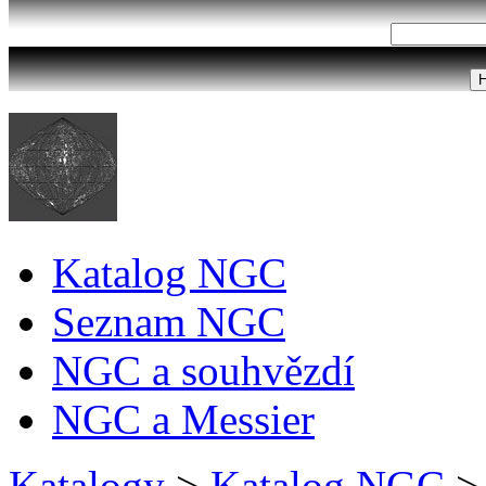
Katalog NGC
Seznam NGC
NGC a souhvězdí
NGC a Messier
Katalogy
>
Katalog NGC
>