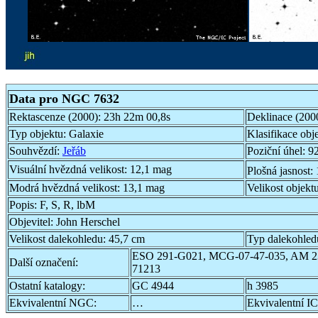
Data pro NGC 7632
Rektascenze (2000):
23h 22m 00,8s
Deklinace (200
Typ objektu:
Galaxie
Klasifikace obj
Souhvězdí:
Jeřáb
Poziční úhel:
92
Visuální hvězdná velikost:
12,1 mag
Plošná jasnost:
Modrá hvězdná velikost:
13,1 mag
Velikost objekt
Popis:
F, S, R, lbM
Objevitel:
John Herschel
Velikost dalekohledu:
45,7 cm
Typ dalekohled
ESO 291-G021, MCG-07-47-035, AM 2
Další označení:
71213
Ostatní katalogy:
GC 4944
h 3985
Ekvivalentní NGC:
…
Ekvivalentní IC