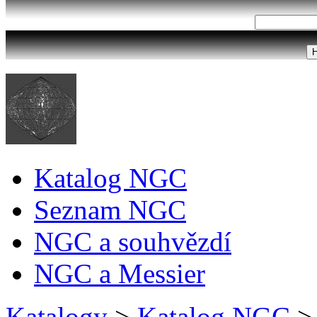
Katalog NGC
Seznam NGC
NGC a souhvězdí
NGC a Messier
Katalogy
>
Katalog NGC
>