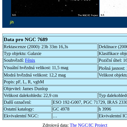
Data pro NGC 7689
Rektascenze (2000):
23h 33m 16,3s
Deklinace (200
Typ objektu:
Galaxie
Klasifikace obj
Souhvězdí:
Fénix
Poziční úhel:
16
Visuální hvězdná velikost:
11,5 mag
Plošná jasnost:
Modrá hvězdná velikost:
12,2 mag
Velikost objekt
Popis:
pF, L, R, vgbM
Objevitel:
James Dunlop
Velikost dalekohledu:
22,9 cm
Typ dalekohled
Další označení:
ESO 192-G007, PGC 71729, IRAS 233
Ostatní katalogy:
GC 4978
h 3996
Ekvivalentní NGC:
…
Ekvivalentní IC
Zdrojová data:
The NGC/IC Project