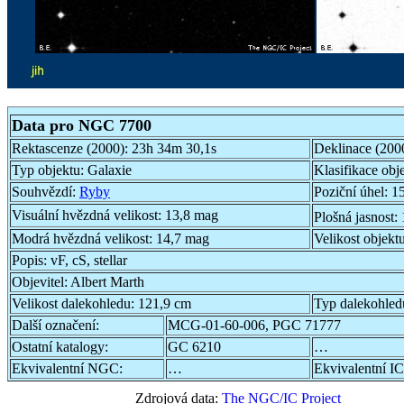
Data pro NGC 7700
Rektascenze (2000):
23h 34m 30,1s
Deklinace (200
Typ objektu:
Galaxie
Klasifikace obj
Souhvězdí:
Ryby
Poziční úhel:
15
Visuální hvězdná velikost:
13,8 mag
Plošná jasnost:
Modrá hvězdná velikost:
14,7 mag
Velikost objekt
Popis:
vF, cS, stellar
Objevitel:
Albert Marth
Velikost dalekohledu:
121,9 cm
Typ dalekohled
Další označení:
MCG-01-60-006, PGC 71777
Ostatní katalogy:
GC 6210
…
Ekvivalentní NGC:
…
Ekvivalentní IC
Zdrojová data:
The NGC/IC Project