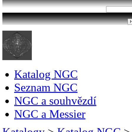
Katalog NGC
Seznam NGC
NGC a souhvězdí
NGC a Messier
Katalogy
>
Katalog NGC
>