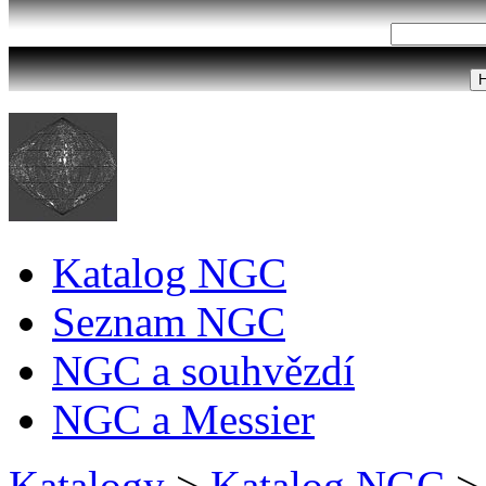
Katalog NGC
Seznam NGC
NGC a souhvězdí
NGC a Messier
Katalogy
>
Katalog NGC
>