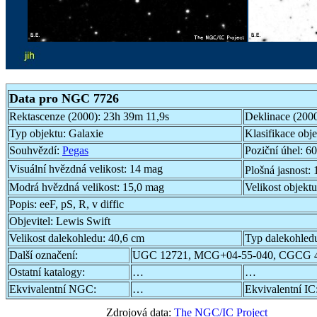
Data pro NGC 7726
Rektascenze (2000):
23h 39m 11,9s
Deklinace (200
Typ objektu:
Galaxie
Klasifikace obj
Souhvězdí:
Pegas
Poziční úhel:
60
Visuální hvězdná velikost:
14 mag
Plošná jasnost:
Modrá hvězdná velikost:
15,0 mag
Velikost objekt
Popis:
eeF, pS, R, v diffic
Objevitel:
Lewis Swift
Velikost dalekohledu:
40,6 cm
Typ dalekohled
Další označení:
UGC 12721, MCG+04-55-040, CGCG 4
Ostatní katalogy:
…
…
Ekvivalentní NGC:
…
Ekvivalentní IC
Zdrojová data:
The NGC/IC Project