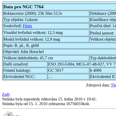
Data pro NGC 7764
Rektascenze (2000):
23h 50m 53,5s
Deklinace (200
Typ objektu:
Galaxie
Klasifikace obj
Souhvězdí:
Fénix
Poziční úhel:
14
Visuální hvězdná velikost:
12,3 mag
Plošná jasnost:
Modrá hvězdná velikost:
12,9 mag
Velikost objekt
Popis:
B. pL, R, gbM
Objevitel:
John Herschel
Velikost dalekohledu:
45,7 cm
Typ dalekohled
Další označení:
ESO 293-G004, MCG-07-48-027, VV 7
Ostatní katalogy:
GC 5017
h 4006
Ekvivalentní NGC:
…
Ekvivalentní IC
Zdrojová data:
Th
Zpět
Stránka byla naposledy editována 15. ledna 2010 v 19:41.
Stránka byla od 15. 1. 2010 zobrazena 16756033krát.