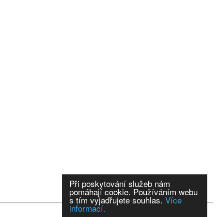
Při poskytování služeb nám
pomáhají cookie. Používáním webu
s tím vyjadřujete souhlas.
Více
informací.