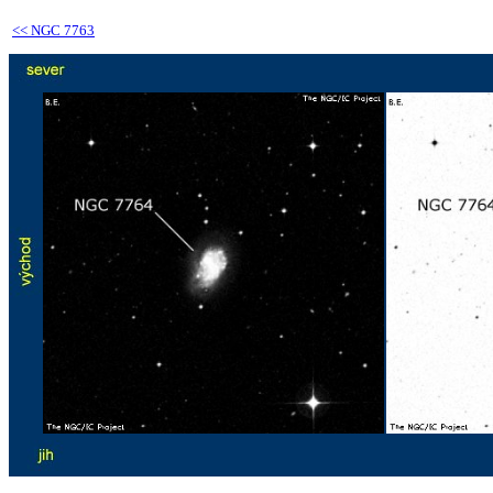
<<
NGC 7763