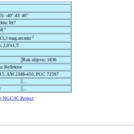
0):
-40° 43' 46"
ektu:
Irr?
8 °
-2
13,3 mag.arcmin
u:
2,0'x1,5'
Rok objevu:
1836
u:
Reflektor
15, AM 2348-410, PGC 72597
…
:
…
e NGC/IC Project