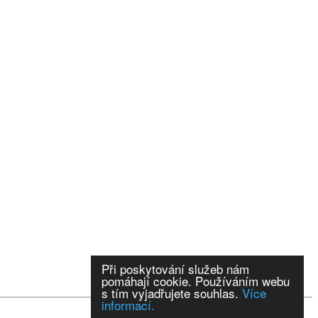
Při poskytování služeb nám
pomáhají cookie. Používáním webu
s tím vyjadřujete souhlas.
Více
informací.