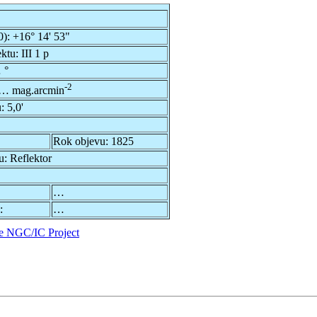
0):
+16° 14' 53"
ektu:
III 1 p
 °
-2
… mag.arcmin
u:
5,0'
Rok objevu:
1825
u:
Reflektor
…
:
…
e NGC/IC Project