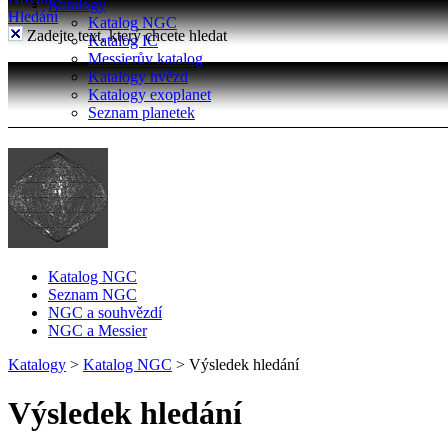
Katalogy
Hledání
Katalog NGC
Zadejte text, který chcete hledat
Katalog IC
Messierův katalog
Katalogy hvězd
Katalogy exoplanet
Seznam planetek
Katalog NGC
Seznam NGC
NGC a souhvězdí
NGC a Messier
Katalogy
>
Katalog NGC
>
Výsledek hledání
Výsledek hledání