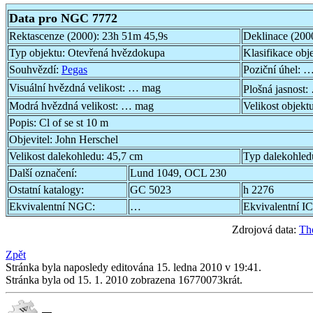
Data pro NGC 7772
Rektascenze (2000):
23h 51m 45,9s
Deklinace (200
Typ objektu:
Otevřená hvězdokupa
Klasifikace obj
Souhvězdí:
Pegas
Poziční úhel:
…
Visuální hvězdná velikost:
… mag
Plošná jasnost:
Modrá hvězdná velikost:
… mag
Velikost objekt
Popis:
Cl of se st 10 m
Objevitel:
John Herschel
Velikost dalekohledu:
45,7 cm
Typ dalekohled
Další označení:
Lund 1049, OCL 230
Ostatní katalogy:
GC 5023
h 2276
Ekvivalentní NGC:
…
Ekvivalentní IC
Zdrojová data:
Th
Zpět
Stránka byla naposledy editována 15. ledna 2010 v 19:41.
Stránka byla od 15. 1. 2010 zobrazena 16770073krát.