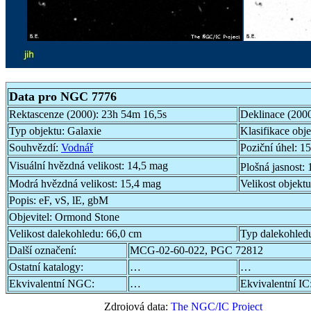
Data pro NGC 7776
Rektascenze (2000):
23h 54m 16,5s
Deklinace (200
Typ objektu:
Galaxie
Klasifikace obj
Souhvězdí:
Vodnář
Poziční úhel:
15
Visuální hvězdná velikost:
14,5 mag
Plošná jasnost:
Modrá hvězdná velikost:
15,4 mag
Velikost objekt
Popis:
eF, vS, lE, gbM
Objevitel:
Ormond Stone
Velikost dalekohledu:
66,0 cm
Typ dalekohled
Další označení:
MCG-02-60-022, PGC 72812
Ostatní katalogy:
…
…
Ekvivalentní NGC:
…
Ekvivalentní IC
Zdrojová data:
The NGC/IC Project