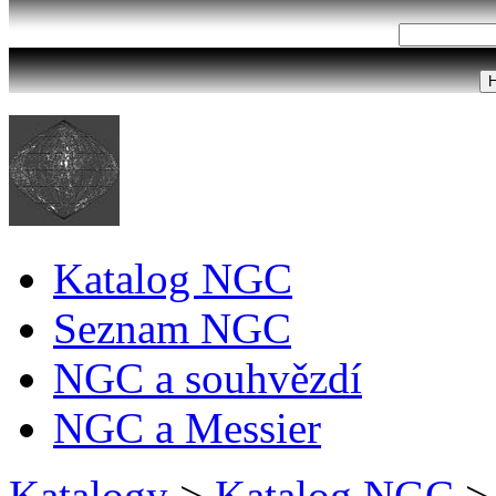
Katalog NGC
Seznam NGC
NGC a souhvězdí
NGC a Messier
Katalogy
>
Katalog NGC
>