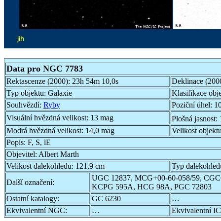
Data pro NGC 7783
Rektascenze (2000):
23h 54m 10,0s
Deklinace (200
Typ objektu:
Galaxie
Klasifikace obj
Souhvězdí:
Ryby
Poziční úhel:
10
Visuální hvězdná velikost:
13 mag
Plošná jasnost:
Modrá hvězdná velikost:
14,0 mag
Velikost objekt
Popis:
F, S, lE
Objevitel:
Albert Marth
Velikost dalekohledu:
121,9 cm
Typ dalekohled
UGC 12837, MCG+00-60-058/59, CGCG 
Další označení:
KCPG 595A, HCG 98A, PGC 72803
Ostatní katalogy:
GC 6230
…
Ekvivalentní NGC:
…
Ekvivalentní IC