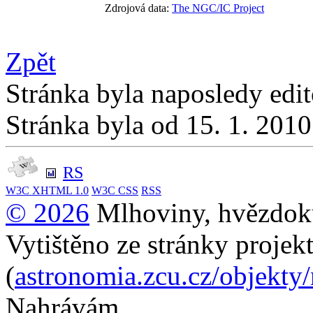
Zdrojová data:
The NGC/IC Project
Zpět
Stránka byla naposledy edi
Stránka byla od 15. 1. 201
RS
W3C
XHTML 1.0
W3C
CSS
RSS
© 2026
Mlhoviny, hvězdoku
Vytištěno ze stránky projek
(
astronomia.zcu.cz/objekty
Nahrávám...