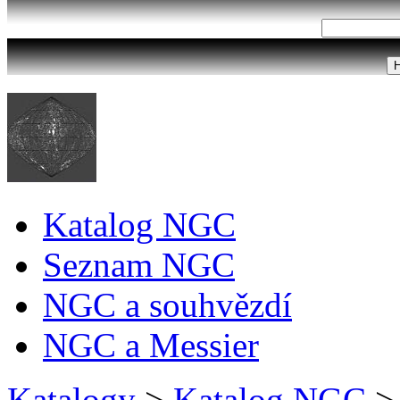
Katalog NGC
Seznam NGC
NGC a souhvězdí
NGC a Messier
Katalogy
>
Katalog NGC
>