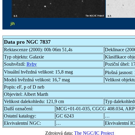
Data pro NGC 7837
Rektascenze (2000):
00h 06m 51,4s
Deklinace (200
Typ objektu:
Galaxie
Klasifikace obj
Souhvězdí:
Ryby
Poziční úhel:
17
Visuální hvězdná velikost:
15,8 mag
Plošná jasnost:
Modrá hvězdná velikost:
16,7 mag
Velikost objekt
Popis:
eF, p of D neb
Objevitel:
Albert Marth
Velikost dalekohledu:
121,9 cm
Typ dalekohled
Další označení:
MCG+01-01-035, CGCG 408.034, ARP
Ostatní katalogy:
GC 6243
…
Ekvivalentní NGC:
…
Ekvivalentní IC
Zdrojová data:
The NGC/IC Project