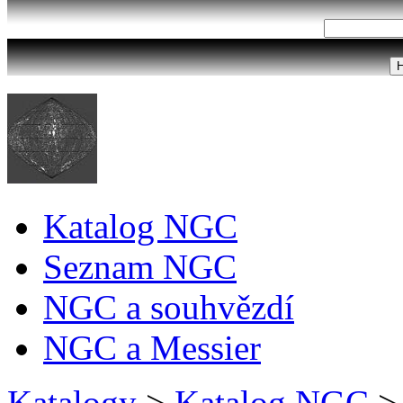
Katalog NGC
Seznam NGC
NGC a souhvězdí
NGC a Messier
Katalogy
>
Katalog NGC
>