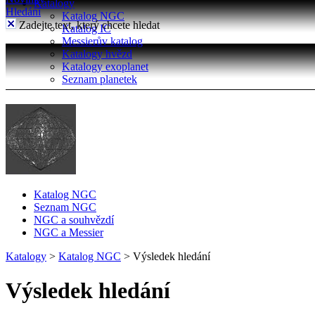
Katalogy
Hledání
Katalog NGC
Zadejte text, který chcete hledat
Katalog IC
Messierův katalog
Katalogy hvězd
Katalogy exoplanet
Seznam planetek
Katalog NGC
Seznam NGC
NGC a souhvězdí
NGC a Messier
Katalogy
>
Katalog NGC
>
Výsledek hledání
Výsledek hledání