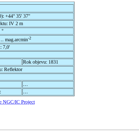
0):
+44° 35' 37"
ektu:
IV 2 m
 °
-2
… mag.arcmin
u:
7,0'
Rok objevu:
1831
u:
Reflektor
…
:
…
e NGC/IC Project