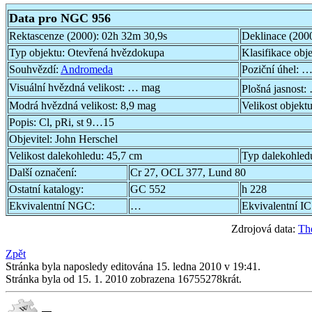
Data pro NGC 956
Rektascenze (2000):
02h 32m 30,9s
Deklinace (200
Typ objektu:
Otevřená hvězdokupa
Klasifikace obj
Souhvězdí:
Andromeda
Poziční úhel:
…
Visuální hvězdná velikost:
… mag
Plošná jasnost:
Modrá hvězdná velikost:
8,9 mag
Velikost objekt
Popis:
Cl, pRi, st 9…15
Objevitel:
John Herschel
Velikost dalekohledu:
45,7 cm
Typ dalekohled
Další označení:
Cr 27, OCL 377, Lund 80
Ostatní katalogy:
GC 552
h 228
Ekvivalentní NGC:
…
Ekvivalentní IC
Zdrojová data:
Th
Zpět
Stránka byla naposledy editována 15. ledna 2010 v 19:41.
Stránka byla od 15. 1. 2010 zobrazena 16755278krát.