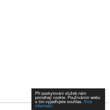
Při poskytování služeb nám
pomáhají cookie. Používáním webu
s tím vyjadřujete souhlas.
Více
informací.