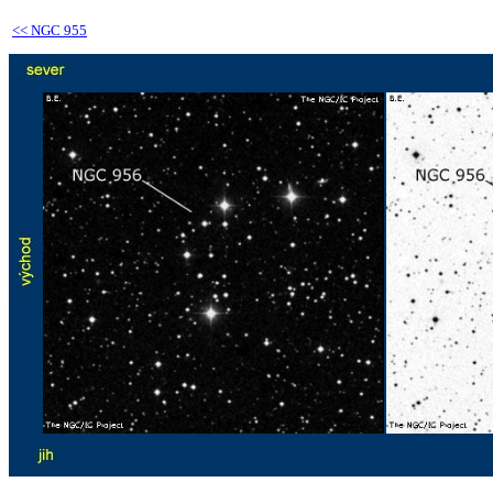
<<
NGC 955