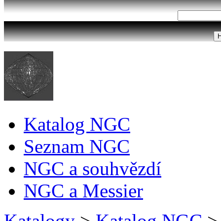
Katalog NGC
Seznam NGC
NGC a souhvězdí
NGC a Messier
Katalogy
>
Katalog NGC
>