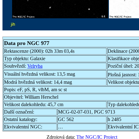
Data pro NGC 977
Rektascenze (2000):
02h 33m 03,4s
Deklinace (200
Typ objektu:
Galaxie
Klasifikace obj
Souhvězdí:
Velryba
Poziční úhel:
20
Visuální hvězdná velikost:
13,5 mag
Plošná jasnost:
Modrá hvězdná velikost:
14,4 mag
Velikost objekt
Popis:
eF, pS, R, vlbM, am sc st
Objevitel:
William Herschel
Velikost dalekohledu:
45,7 cm
Typ dalekohled
Další označení:
MCG-02-07-031, PGC 9713
Ostatní katalogy:
GC 562
h 2485
Ekvivalentní NGC:
…
Ekvivalentní IC
Zdrojová data:
The NGC/IC Project