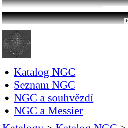
Katalog NGC
Seznam NGC
NGC a souhvězdí
NGC a Messier
Katalogy
>
Katalog NGC
>