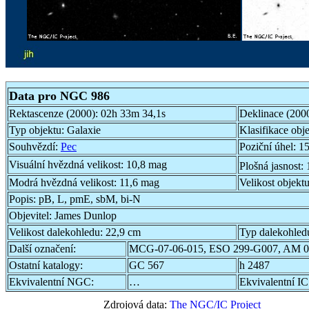
Data pro NGC 986
Rektascenze (2000):
02h 33m 34,1s
Deklinace (200
Typ objektu:
Galaxie
Klasifikace obj
Souhvězdí:
Pec
Poziční úhel:
15
Visuální hvězdná velikost:
10,8 mag
Plošná jasnost:
Modrá hvězdná velikost:
11,6 mag
Velikost objekt
Popis:
pB, L, pmE, sbM, bi-N
Objevitel:
James Dunlop
Velikost dalekohledu:
22,9 cm
Typ dalekohled
Další označení:
MCG-07-06-015, ESO 299-G007, AM 0
Ostatní katalogy:
GC 567
h 2487
Ekvivalentní NGC:
…
Ekvivalentní IC
Zdrojová data:
The NGC/IC Project